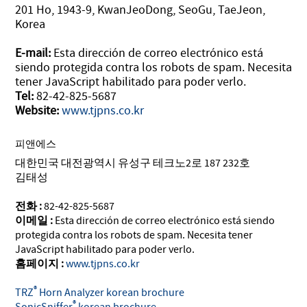
201 Ho, 1943-9, KwanJeoDong, SeoGu, TaeJeon,
Korea
E-mail:
Esta dirección de correo electrónico está
siendo protegida contra los robots de spam. Necesita
tener JavaScript habilitado para poder verlo.
Tel:
82-42-825-5687
Website:
www.tjpns.co.kr
피앤에스
대한민국 대전광역시 유성구 테크노2로 187 232호
김태성
전화 :
82-42-825-5687
이메일 :
Esta dirección de correo electrónico está siendo
protegida contra los robots de spam. Necesita tener
JavaScript habilitado para poder verlo.
홈페이지 :
www.tjpns.co.kr
®
TRZ
Horn Analyzer korean brochure
®