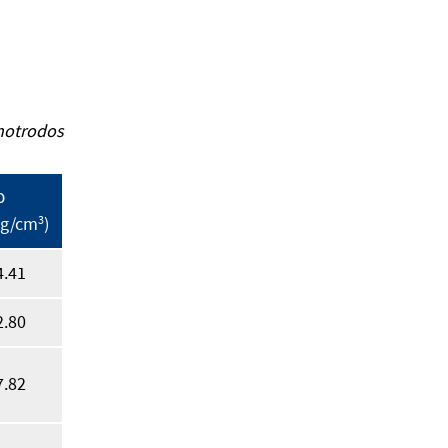
onotrodos
ρ
(g/cm
3
)
4.41
2.80
7.82