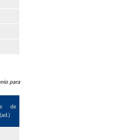
anio para
nte de
(ad.)