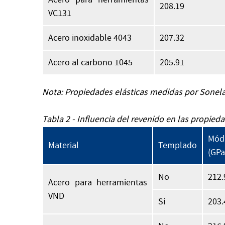
208.19
VC131
Acero inoxidable 4043
207.32
Acero al carbono 1045
205.91
Nota: Propiedades elásticas medidas por Sonela
Tabla 2 - Influencia del revenido en las propied
Mód
Material
Templado
(GPa
No
212.
Acero para herramientas
VND
Sí
203.