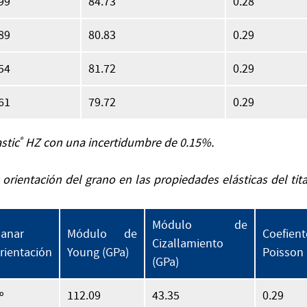
99
84.73
0.28
89
80.83
0.29
54
81.72
0.29
61
79.72
0.29
stic
®
HZ con una incertidumbre de 0.15%.
 orientación del grano en las propiedades elásticas del tit
Módulo de
anar
Módulo de
Coefie
Cizallamiento
rientación
Young (GPa)
Poisson 
(GPa)
º
112.09
43.35
0.29