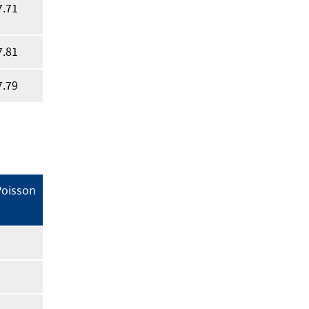
7.71
7.81
7.79
Poisson