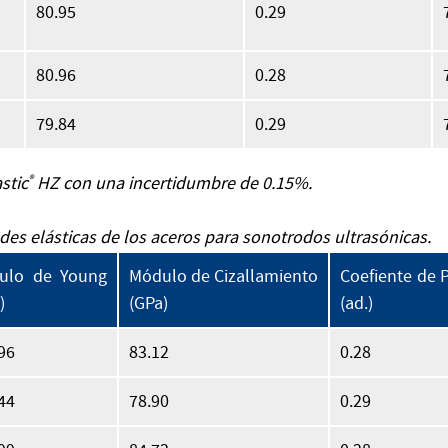
80.95
0.29
80.96
0.28
79.84
0.29
stic
®
HZ con una incertidumbre de 0.15%.
ades elásticas de los aceros para sonotrodos ultrasónicas.
ulo de Young
Módulo de Cizallamiento
Coefiente de 
)
(GPa)
(ad.)
96
83.12
0.28
44
78.90
0.29