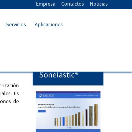
Empresa
Contactos
Noticias
Servicios
Aplicaciones
Sitio de la
división
Sonelastic®
rización
iales. Es
iones de