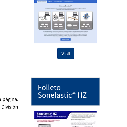
Visit
Folleto
Sonelastic® HZ
a página.
División