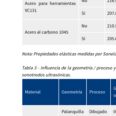
No
216.
Acero para herramientas
VC131
Sí
207.
No
210.
Acero al carbono 1045
Sí
205.
Nota: Propiedades elásticas medidas por Sonela
Tabla 3 - Influencia de la geometría / proceso y
sonotrodos ultrasónicas.
G
Material
Geometría
Proceso
o
Palanquilla
Dibujado
0