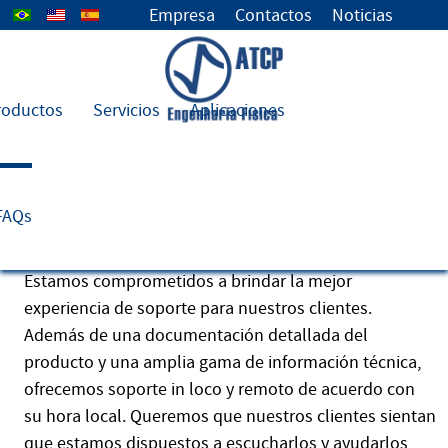
Seleccione su idioma
Empresa
Contactos
Noticias
roductos
Servicios
Aplicaciones
Soporte
FAQs
Atención al cliente
Estamos comprometidos a brindar la mejor
experiencia de soporte para nuestros clientes.
Además de una documentación detallada del
producto y una amplia gama de información técnica,
ofrecemos soporte in loco y remoto de acuerdo con
su hora local. Queremos que nuestros clientes sientan
que estamos dispuestos a escucharlos y ayudarlos