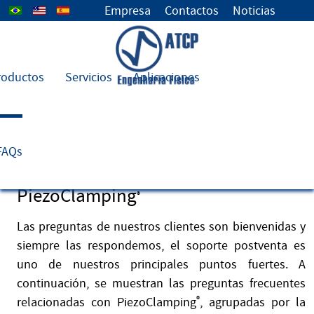
Seleccione su idioma
Empresa
Contactos
Noticias
roductos
Servicios
Aplicaciones
FAQs PiezoClamping® - Preguntas
FAQs
frecuentes relacionadas con
PiezoClamping
®
Las preguntas de nuestros clientes son bienvenidas y
siempre las respondemos, el soporte postventa es
uno de nuestros principales puntos fuertes. A
continuación, se muestran las preguntas frecuentes
relacionadas con PiezoClamping
®
, agrupadas por la